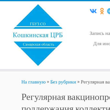
Запись н
Для ино
Skip
На главную
»
Без рубрики
»
Регулярная в
to
content
Регулярная вакцинопр
поддержания коллекти