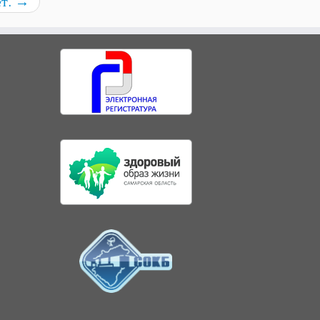
ет.
→