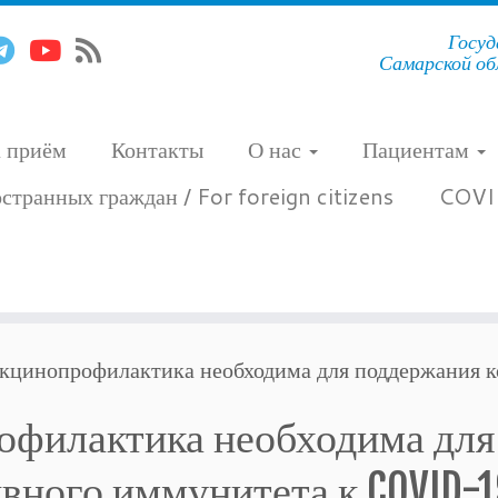
Госуд
Самарской об
а приём
Контакты
О нас
Пациентам
странных граждан / For foreign citizens
COVI
акцинопрофилактика необходима для поддержания
офилактика необходима для
вного иммунитета к COVID-1