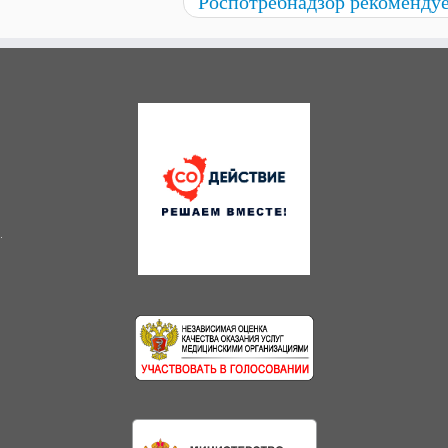
Роспотребнадзор рекоменду
.