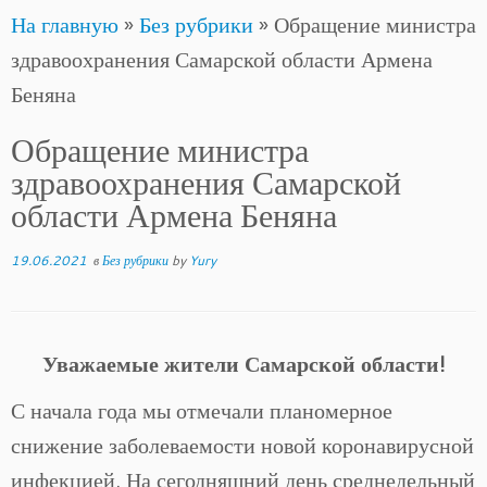
На главную
»
Без рубрики
»
Обращение министра
to
здравоохранения Самарской области Армена
content
Беняна
Обращение министра
здравоохранения Самарской
области Армена Беняна
19.06.2021
в
Без рубрики
by
Yury
Уважаемые жители Самарской области!
С начала года мы отмечали планомерное
снижение заболеваемости новой коронавирусной
инфекцией. На сегодняшний день среднедельный