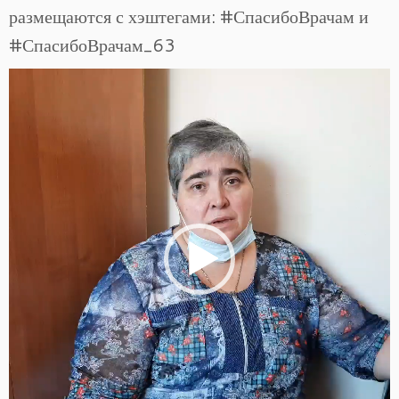
размещаются с хэштегами: #СпасибоВрачам и
#СпасибоВрачам_63
Видеоплеер