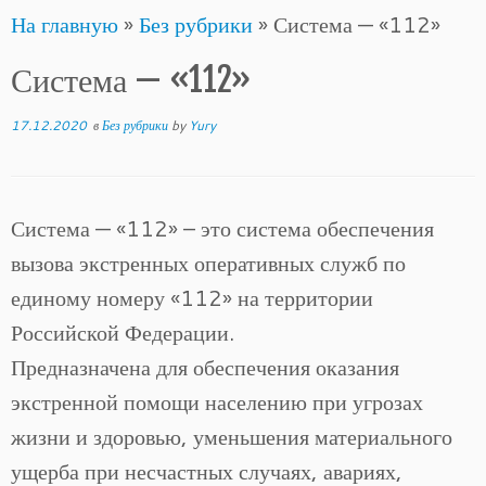
На главную
»
Без рубрики
»
Система — «112»
to
content
Система — «112»
17.12.2020
в
Без рубрики
by
Yury
Система — «112» – это система обеспечения
вызова экстренных оперативных служб по
единому номеру «112» на территории
Российской Федерации.
Предназначена для обеспечения оказания
экстренной помощи населению при угрозах
жизни и здоровью, уменьшения материального
ущерба при несчастных случаях, авариях,