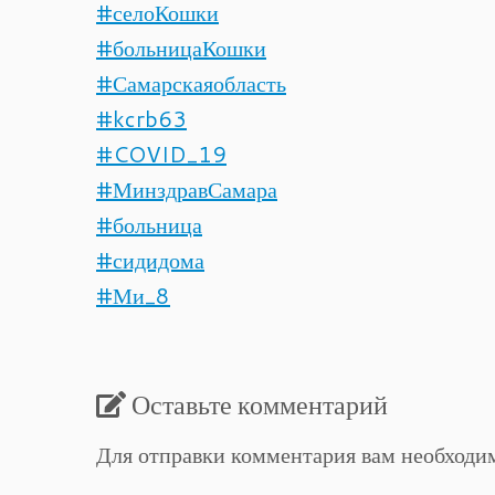
#селоКошки
#больницаКошки
#Самарскаяобласть
#kcrb63
#COVID_19
#МинздравСамара
#больница
#сидидома
#Ми_8
Оставьте комментарий
Для отправки комментария вам необход