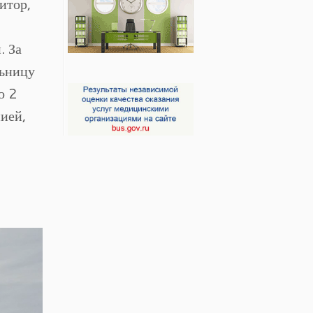
итор,
. За
льницу
о 2
ией,