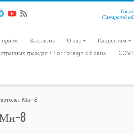
Госуд
Самарской об
а приём
Контакты
О нас
Пациентам
странных граждан / For foreign citizens
COVI
вертолет Ми-8
 Ми-8