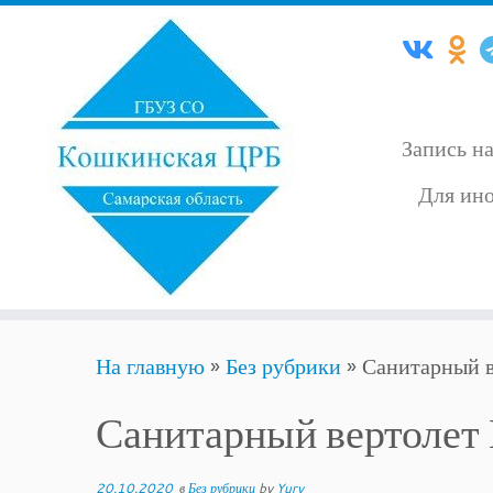
Запись н
Для ино
Skip
На главную
»
Без рубрики
»
Санитарный 
to
content
Санитарный вертолет
20.10.2020
в
Без рубрики
by
Yury