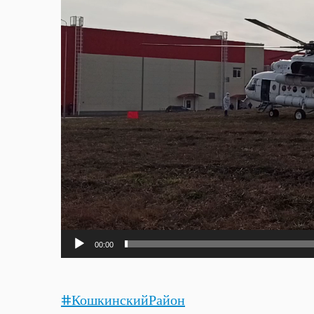
00:00
#КошкинскийРайон