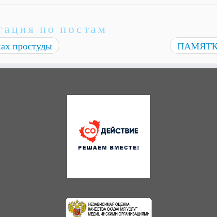
гация по постам
ках простуды
ПАМЯТ
.