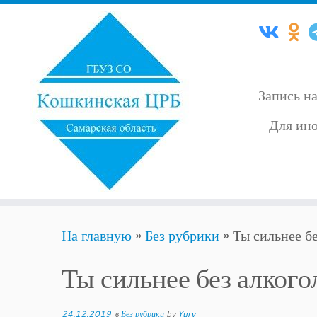
Запись н
Для ино
Skip
На главную
»
Без рубрики
»
Ты сильнее бе
to
content
Ты сильнее без алкого
24.12.2019
в
Без рубрики
by
Yury