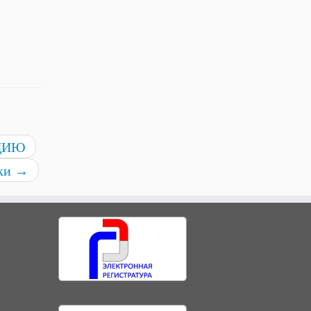
ЦИЮ
ки
→