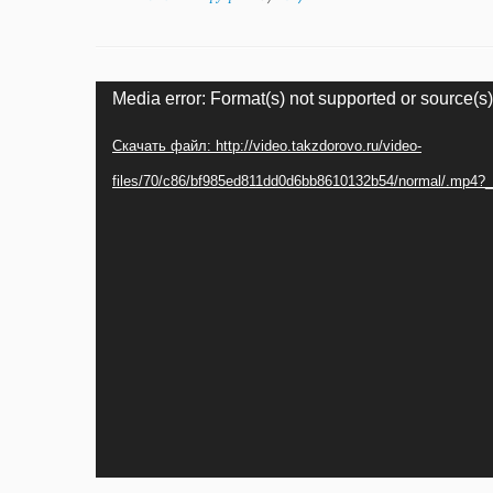
Видеоплеер
Media error: Format(s) not supported or source(s)
Скачать файл: http://video.takzdorovo.ru/video-
files/70/c86/bf985ed811dd0d6bb8610132b54/normal/.mp4?