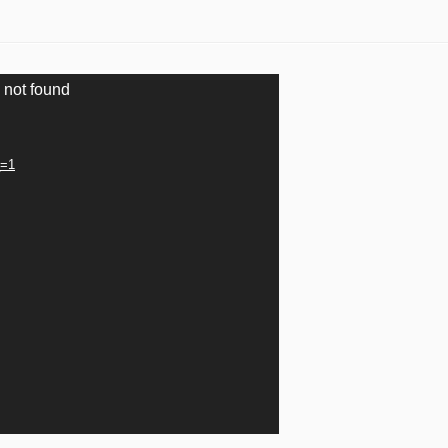
 not found
_=1