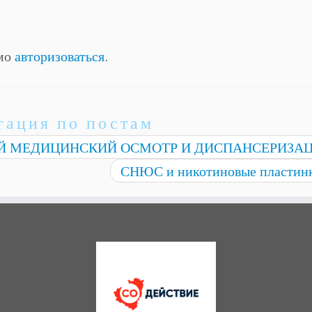
имо
авторизоваться
.
гация по постам
Й МЕДИЦИНСКИЙ ОСМОТР И ДИСПАНСЕРИЗА
СНЮС и никотиновые пластин