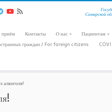
Госуд
Самарской об
а приём
Контакты
О нас
Пациентам
странных граждан / For foreign citizens
COVI
з алкоголя!
ля!