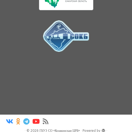
·
© 2026
ГБУЗ СО «Кошкинская ЦРБ»
·
Powered by
·